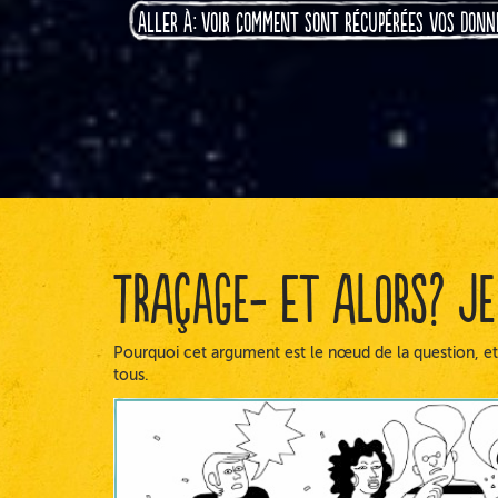
Aller à: voir comment sont récupérées vos donn
Traçage- Et alors? Je 
Pourquoi cet argument est le nœud de la question, et
tous.