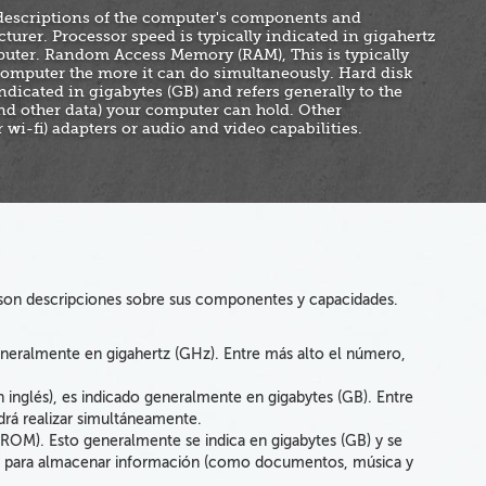
 descriptions of the computer's components and
urer. Processor speed is typically indicated in gigahertz
mputer. Random Access Memory (RAM), This is typically
computer the more it can do simultaneously. Hard disk
ndicated in gigabytes (GB) and refers generally to the
d other data) your computer can hold. Other
 wi-fi) adapters or audio and video capabilities.
 son descripciones sobre sus componentes y capacidades.
eneralmente en gigahertz (GHz). Entre más alto el número,
 inglés), es indicado generalmente en gigabytes (GB). Entre
rá realizar simultáneamente.
ROM). Esto generalmente se indica en gigabytes (GB) y se
ora para almacenar información (como documentos, música y