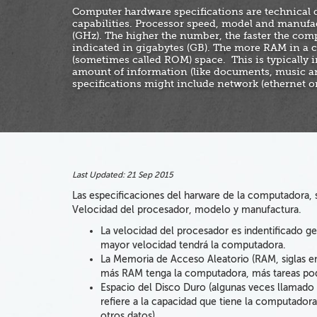
Computer hardware specifications are technical
capabilities. Processor speed, model and manufact
(GHz). The higher the number, the faster the co
indicated in gigabytes (GB). The more RAM in a 
(sometimes called ROM) space. This is typically i
amount of information (like documents, music an
specifications might include network (ethernet or
Last Updated:
21 Sep 2015
Las especificaciones del harware de la computadora,
Velocidad del procesador, modelo y manufactura.
La velocidad del procesador es indentificado g
mayor velocidad tendrá la computadora.
La Memoria de Acceso Aleatorio (RAM, siglas en
más RAM tenga la computadora, más tareas pod
Espacio del Disco Duro (algunas veces llamado 
refiere a la capacidad que tiene la computad
otros datos).