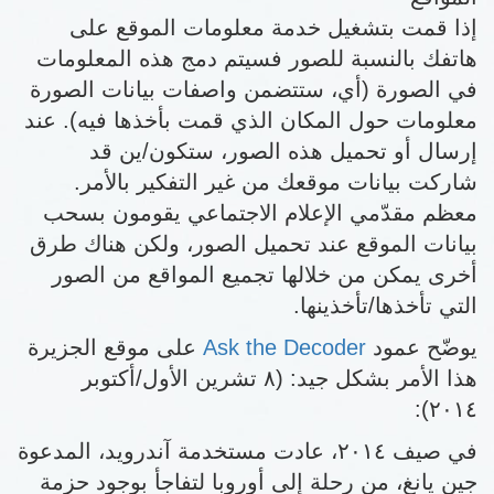
إذا قمت بتشغيل خدمة معلومات الموقع على
هاتفك بالنسبة للصور فسيتم دمج هذه المعلومات
في الصورة (أي، ستتضمن واصفات بيانات الصورة
معلومات حول المكان الذي قمت بأخذها فيه). عند
إرسال أو تحميل هذه الصور، ستكون/ين قد
شاركت بيانات موقعك من غير التفكير بالأمر.
معظم مقدّمي الإعلام الاجتماعي يقومون بسحب
بيانات الموقع عند تحميل الصور، ولكن هناك طرق
أخرى يمكن من خلالها تجميع المواقع من الصور
التي تأخذها/تأخذينها.
يوضّح عمود
Ask the Decoder
على موقع الجزيرة
هذا الأمر بشكل جيد: (٨ تشرين الأول/أكتوبر
٢٠١٤):
في صيف ٢٠١٤، عادت مستخدمة آندرويد، المدعوة
جين يانغ، من رحلة إلى أوروبا لتفاجأ بوجود حزمة