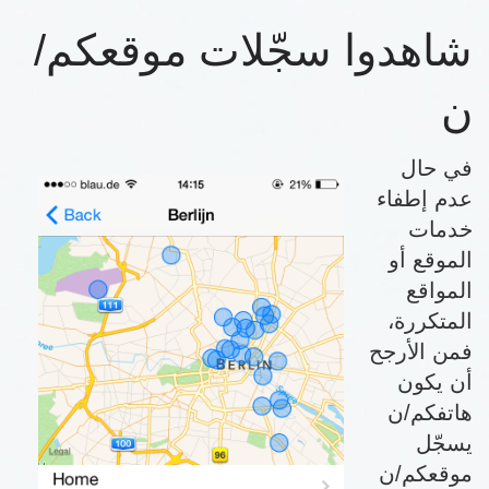
شاهدوا سجّلات موقعكم/
ن
في حال
عدم إطفاء
خدمات
الموقع أو
المواقع
المتكررة،
فمن الأرجح
أن يكون
هاتفكم/ن
يسجّل
موقعكم/ن