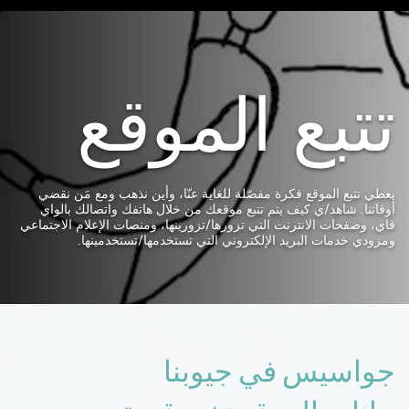
تتبع الموقع
يعطي تتبع الموقع فكرة مفصّلة للغاية عنّا، وأين نذهب ومع مَن نقضي
أوقاتنا. شاهد/ي كيف يتم تتبع موقعك من خلال هاتفك واتصالك بالواي
فاي، وصفحات الانترنت التي تزورها/تزورينها، ومنصات الإعلام الاجتماعي
ومزودي خدمات البريد الإلكتروني التي تستخدمها/تستخدمينها.
جواسيس في جيوبنا