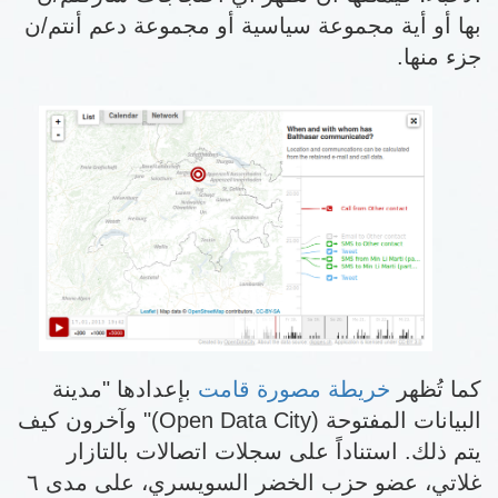
بها أو أية مجموعة سياسية أو مجموعة دعم أنتم/ن
جزء منها.
كما تُظهر
خريطة مصورة قامت
بإعدادها "مدينة
البيانات المفتوحة (Open Data City)" وآخرون كيف
يتم ذلك. استناداً على سجلات اتصالات بالتازار
غلاتي، عضو حزب الخضر السويسري، على مدى ٦