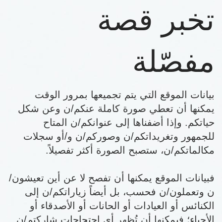
تخبر قصة
مفصّلة
بيانات الموقع التي يتم تجميعها بمرور الوقت
يمكنها أن تعطي صورة كاملة عنكم/ن وعن شكل
حياتكم. وإذا أضفناها إلى عنوانكم/ن المتاح
للجمهور وتغريداتكم/ن وصوركم/ن و/أو سجلات
مكالماتكم/ن، ستصبح الصورة أكثر تفصيلاً.
فبيانات الموقع يمكنها أن تفصح لا عن أين تعيشون/
ن وتعملون/ن فحسب، بل أيضاً زياراتكم/ن إلى
الكنائس أو العيادات أو الحانات أو الأصدقاء أو
الأحباء؛ فيمكنها أن تُظهر أي احتجاجات شاركتم/ن