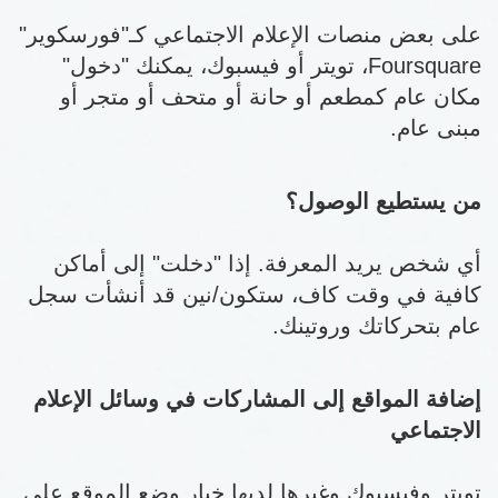
على بعض منصات الإعلام الاجتماعي كـ"فورسكوير"
Foursquare، تويتر أو فيسبوك، يمكنك "دخول"
مكان عام كمطعم أو حانة أو متحف أو متجر أو
مبنى عام.
من يستطيع الوصول؟
أي شخص يريد المعرفة. إذا "دخلت" إلى أماكن
كافية في وقت كاف، ستكون/نين قد أنشأت سجل
عام بتحركاتك وروتينك.
إضافة المواقع إلى المشاركات في وسائل الإعلام
الاجتماعي
تويتر وفيسبوك وغيرها لديها خيار وضع الموقع على